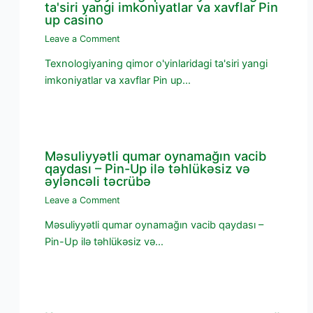
ta'siri yangi imkoniyatlar va xavflar Pin
up casino
Leave a Comment
Texnologiyaning qimor o'yinlaridagi ta'siri yangi
imkoniyatlar va xavflar Pin up…
Məsuliyyətli qumar oynamağın vacib
qaydası – Pin-Up ilə təhlükəsiz və
əyləncəli təcrübə
Leave a Comment
Məsuliyyətli qumar oynamağın vacib qaydası –
Pin-Up ilə təhlükəsiz və…