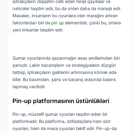
iştirakçıların diqqətini cəlb edən fərqli qaydalar və
nəticələr təqdim edir, bu da onları daha da maraqlı edir.
Məsələn, insanların bu oyunlara olan marağını artıran
faktorlardan biri də
pin up
elementidir, çünki bu, onlara
yeni imkanlar təqdim edir.
Qumar oyunlarında qazanmağın əsas amillərindən biri
şansdır. Lakin bacarıqların və strategiyaların düzgün
tətbiqi, iştirakçıların gəlirlərini artırmasına kömək edə
bilər. Bu baxımdan, şans və bacarıq arasında balans
tapmaq vacibdir.
Pin-up platformasının üstünlükləri
Pin-up, müxtəlif qumar oyunları təqdim edən bir
platformadır. Bu platforma, istifadəçilərə həm slot
oyunları, həm də masa oyunları təklif edir. Pin-up-da