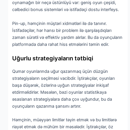
oynamağın bir neçə üstünlüyü var: geniş oyun çeşidi,
cəlbedici bonus sistemləri və istifadəçi dostu interfeys.
Pin-up, həmçinin müştəri xidmətləri ilə də tanınır.
İstifadəçilər, hər hansı bir problem ilə qarşılaşdıqları
zaman sürətli və effektiv yardım alırlar. Bu da oyunçuların
platformada daha rahat hiss etmələrini təmin edir.
Uğurlu strategiyaların tətbiqi
Qumar oyunlarında uğur qazanmaq üçün düzgün
strategiyaların seçilməsi vacibdir. İştirakçılar, oyunları
başa düşərək, özlərinə uyğun strategiyalar inkişaf
etdirməlidirlər. Məsələn, bəzi oyunlar statistikaya
əsaslanan strategiyalara daha çox uyğundur, bu da
oyunçuların qazanma şansını artırır.
Həmçinin, müəyyən limitlər təyin etmək və bu limitlərə
riayət etmək də mühüm bir məsələdir. İştirakçılar, öz