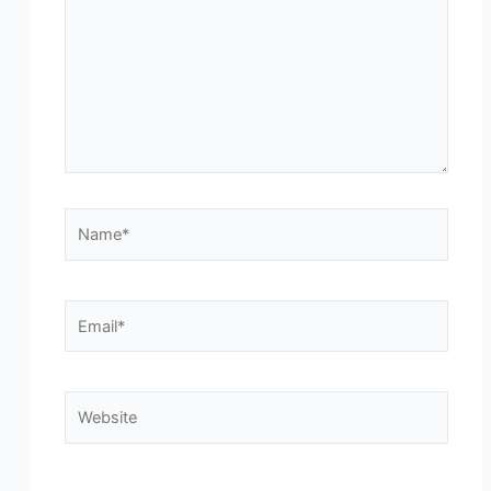
Name*
Email*
Website